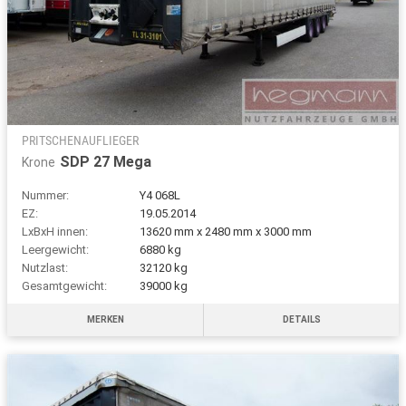
PRITSCHENAUFLIEGER
SDP 27 Mega
Krone
Nummer:
Y4 068L
EZ:
19.05.2014
LxBxH innen:
13620 mm x 2480 mm x 3000 mm
Leergewicht:
6880 kg
Nutzlast:
32120 kg
Gesamtgewicht:
39000 kg
MERKEN
DETAILS