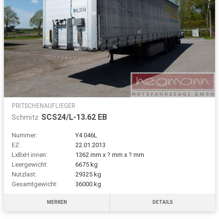
PRITSCHENAUFLIEGER
SCS24/L-13.62 EB
Schmitz
Nummer:
Y4 046L
EZ:
22.01.2013
LxBxH innen:
1362 mm x ? mm x ? mm
Leergewicht:
6675 kg
Nutzlast:
29325 kg
Gesamtgewicht:
36000 kg
MERKEN
DETAILS