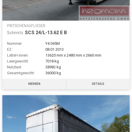
PRITSCHENAUFLIEGER
SCS 24/L-13.62 E B
Schmitz
Nummer:
Y4 045M
EZ:
08.01.2013
LxBxH innen:
13620 mm x 2480 mm x 2660 mm
Leergewicht:
7018 kg
Nutzlast:
28982 kg
Gesamtgewicht:
36000 kg
MERKEN
DETAILS