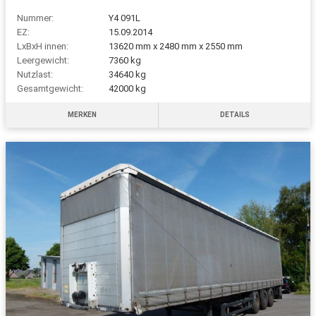
Nummer:
Y4 091L
EZ:
15.09.2014
LxBxH innen:
13620 mm x 2480 mm x 2550 mm
Leergewicht:
7360 kg
Nutzlast:
34640 kg
Gesamtgewicht:
42000 kg
MERKEN
DETAILS