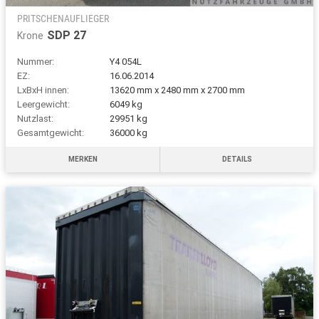
PRITSCHENAUFLIEGER
SDP 27
Krone
Nummer:
Y4 054L
EZ:
16.06.2014
LxBxH innen:
13620 mm x 2480 mm x 2700 mm
Leergewicht:
6049 kg
Nutzlast:
29951 kg
Gesamtgewicht:
36000 kg
MERKEN
DETAILS