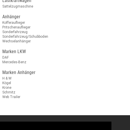
Lastkraftwagen
Sattelzugmaschine
Anhänger
Kofferauflieger
Pritschenauflieger
Sonderfahrzeug
Sonderfahrzeug/Schubboden
Wechselanhänger
Marken LKW
DAF
Mercedes-Benz
Marken Anhänger
H & W
Kögel
Krone
Schmitz
Web Trailer
Hegmann Nutzfahrzeuge GmbH
Datenschutzerklärung