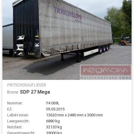
PRITSCHENAUFLIEGER
SDP 27 Mega
Krone
Nummer:
Y4 069L
EZ:
05.05.2015
LxBxH innen:
13620 mm x 2480 mm x 3000 mm
Leergewicht:
6880 kg
Nutzlast:
32120 kg
Gesamtgewicht:
39000 kg