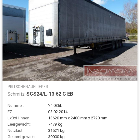
PRITSCHENAUFLIEGER
SCS24/L-13:62 C EB
Schmitz
Nummer:
Y4 036L
EZ:
03.02.2014
LxBxH innen:
13620 mm x 2480 mm x 2720 mm
Leergewicht:
7479 kg
Nutzlast:
31521 kg
Gesamtgewicht:
39000 kg