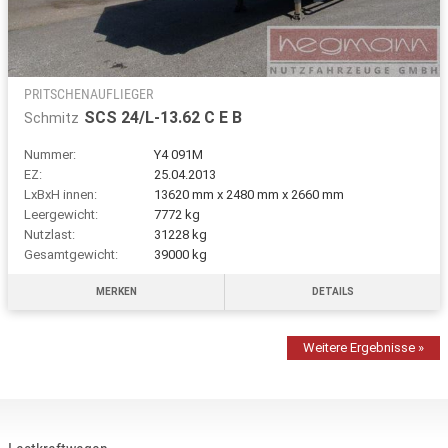
PRITSCHENAUFLIEGER
SCS 24/L-13.62 C E B
Schmitz
Nummer:
Y4 091M
EZ:
25.04.2013
LxBxH innen:
13620 mm x 2480 mm x 2660 mm
Leergewicht:
7772 kg
Nutzlast:
31228 kg
Gesamtgewicht:
39000 kg
MERKEN
DETAILS
Weitere Ergebnisse »