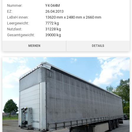
Nummer:
Y4 044M
EZ:
26.04.2013
LxBxH innen:
13620 mm x 2480 mm x 2660 mm
Leergewicht:
7772 kg
Nutzlast:
31228 kg
Gesamtgewicht:
39000 kg
MERKEN
DETAILS