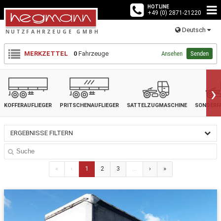
HOTLINE
+49 (0) 2871-21220
Deutsch
MERKZETTEL
0
Fahrzeuge
Ansehen
Senden
›
KOFFERAUFLIEGER
PRITSCHENAUFLIEGER
SATTELZUGMASCHINE
SONDERF
ERGEBNISSE FILTERN
«
‹
1
2
3
...
›
»