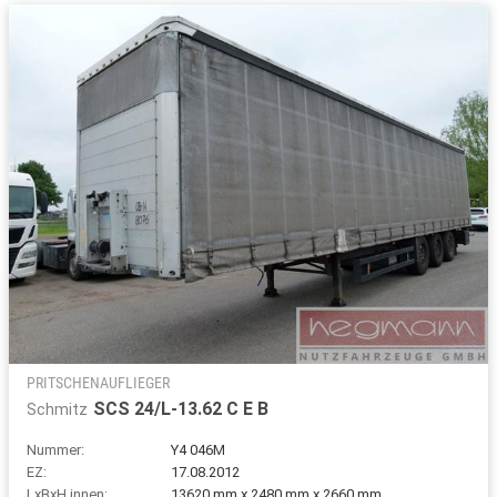
PRITSCHENAUFLIEGER
SCS 24/L-13.62 C E B
Schmitz
Nummer:
Y4 046M
EZ:
17.08.2012
LxBxH innen:
13620 mm x 2480 mm x 2660 mm