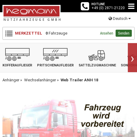
HOTLINE
+49 (0) 2871-21220
Deutsch
MERKZETTEL
0
Fahrzeuge
Ansehen
Senden
›
KOFFERAUFLIEGER
PRITSCHENAUFLIEGER
SATTELZUGMASCHINE
SONDERF
Anhänger
Wechselanhänger
Web Trailer ANH 18