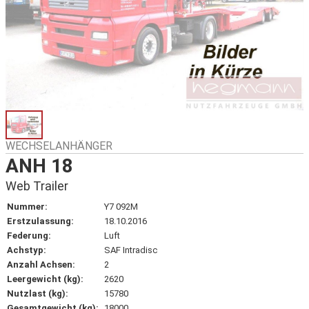
WECHSELANHÄNGER
ANH 18
Web Trailer
Nummer:
Y7 092M
Erstzulassung:
18.10.2016
Federung:
Luft
Achstyp:
SAF Intradisc
Anzahl Achsen:
2
Leergewicht (kg):
2620
Nutzlast (kg):
15780
Gesamtgewicht (kg):
18000