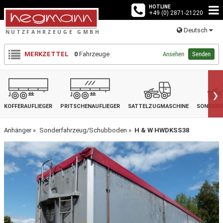
HOTLINE
+49 (0) 2871-21220
Deutsch
MERKZETTEL
0
Fahrzeuge
Ansehen
Senden
›
KOFFERAUFLIEGER
PRITSCHENAUFLIEGER
SATTELZUGMASCHINE
SONDERF
Anhänger
Sonderfahrzeug/Schubboden
H & W HWDKSS38