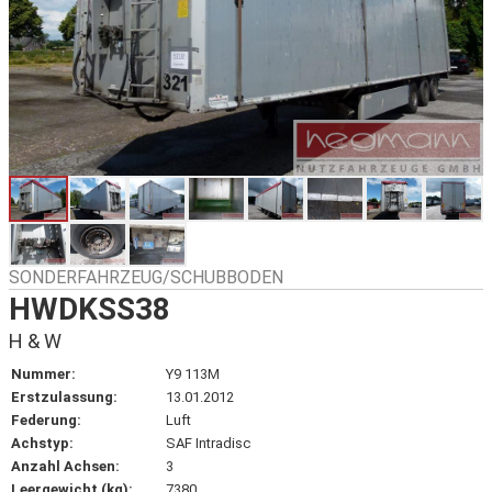
SONDERFAHRZEUG/SCHUBBODEN
HWDKSS38
H & W
Nummer:
Y9 113M
Erstzulassung:
13.01.2012
Federung:
Luft
Achstyp:
SAF Intradisc
Anzahl Achsen:
3
Leergewicht (kg):
7380