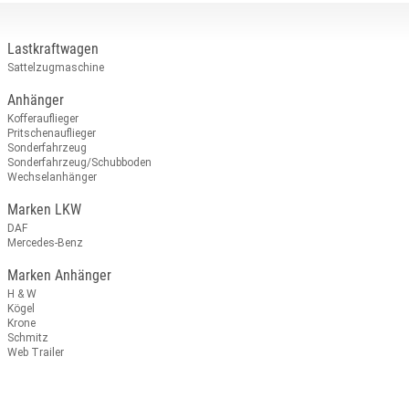
Lastkraftwagen
Sattelzugmaschine
Anhänger
Kofferauflieger
Pritschenauflieger
Sonderfahrzeug
Sonderfahrzeug/Schubboden
Wechselanhänger
Marken LKW
DAF
Mercedes-Benz
Marken Anhänger
H & W
Kögel
Krone
Schmitz
Web Trailer