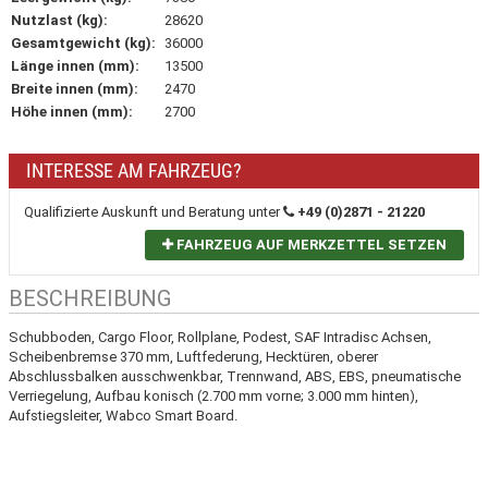
Nutzlast (kg):
28620
Gesamtgewicht (kg):
36000
Länge innen (mm):
13500
Breite innen (mm):
2470
Höhe innen (mm):
2700
INTERESSE AM FAHRZEUG?
Qualifizierte Auskunft und Beratung unter
+49 (0)2871 - 21220
FAHRZEUG AUF MERKZETTEL SETZEN
BESCHREIBUNG
Schubboden, Cargo Floor, Rollplane, Podest, SAF Intradisc Achsen,
Scheibenbremse 370 mm, Luftfederung, Hecktüren, oberer
Abschlussbalken ausschwenkbar, Trennwand, ABS, EBS, pneumatische
Verriegelung, Aufbau konisch (2.700 mm vorne; 3.000 mm hinten),
Aufstiegsleiter, Wabco Smart Board.