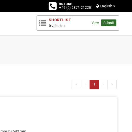
HOTLINE
English
+49 (0) 2871-21220
SHORTLIST
View
Submit
0
vehicles
«
‹
1
›
»
0 mm x 2680 mm