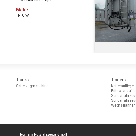
Make
H & W
Trucks
Trailers
Sattelzugmaschine
Kofferauflieger
Pritschenauflie
Sonderfahrzeu
Sonderfahrze
Wechselanhän
Hegmann Nutzfahrzeuge GmbH