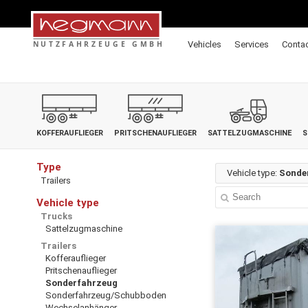
Vehicles
Services
Conta
KOFFERAUFLIEGER
PRITSCHENAUFLIEGER
SATTELZUGMASCHINE
S
Type
Vehicle type:
Sonde
Trailers
Vehicle type
Trucks
Sattelzugmaschine
Trailers
Kofferauflieger
Pritschenauflieger
Sonderfahrzeug
Sonderfahrzeug/Schubboden
Wechselanhänger