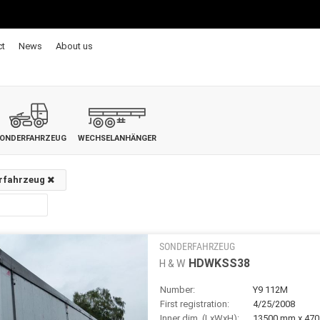
ct
News
About us
ONDERFAHRZEUG
WECHSELANHÄNGER
rfahrzeug
SONDERFAHRZEUG
HDWKSS38
H & W
Number:
Y9 112M
First registration:
4/25/2008
Inner dim. (LxWxH):
13500 mm x 47