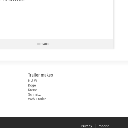
DETAILS
Trailer makes
H & W
Kögel
Krone
Schmitz
Web Trailer
Privacy
Imprint