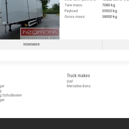
Tare mass:
7080 kg
Payload:
30920 kg
Gross mass:
38000 kg
REMEMBER
Truck makes
DAF
ger
Mercedes-Benz
g
ug/Schubboden
ger